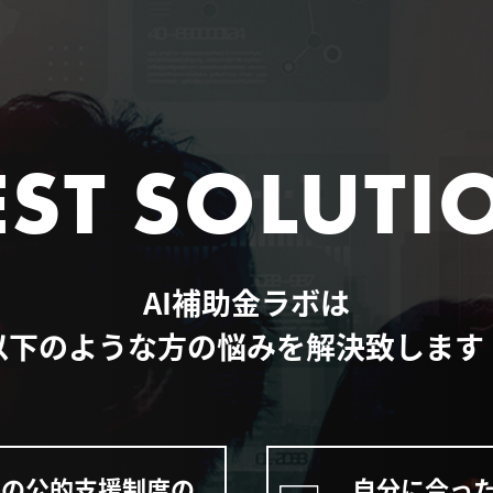
EST SOLUTI
AI補助金ラボは
以下のような方の
悩みを解決致します
等の公的支援制度の
自分に合っ