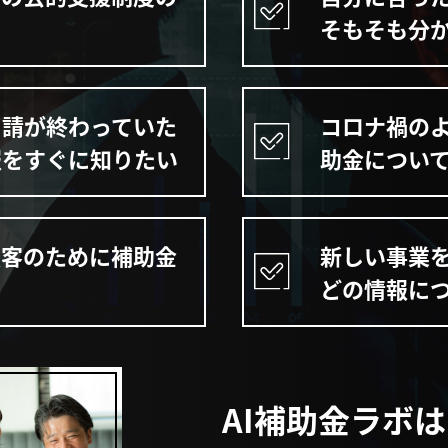
そもそも分
申請が終わっていた
コロナ禍の
報をすぐに知りたい
助金につい
顧客のために補助金
新しい事業
どの情報に
AI補助金ラボは