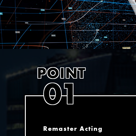
POINT
01
Remaster Acting