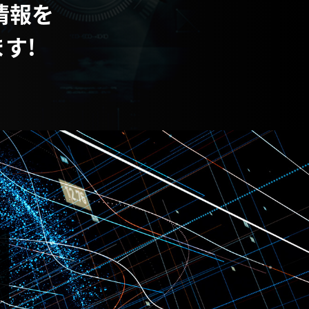
情報を
す!