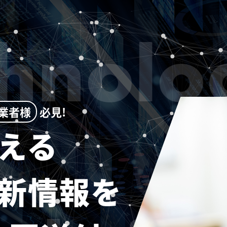
chnolo
業者様
必見!
える
新情報を