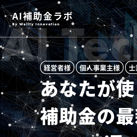
AI補助金ラボ
AI Te
By Wellty Innovation
経営者様
個人事業主様
士
あなたが使
補助金の最