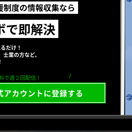
援制度の情報収集なら
ボで即解決
えるだけ！
、士業の方など、
！
料で週２回配信！
公式アカウントに
登録する